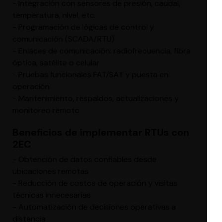
- Integración con sensores de presión, caudal,
temperatura, nivel, etc.
- Programación de lógicas de control y
comunicación (SCADA/RTU)
- Enlaces de comunicación: radiofrecuencia, fibra
óptica, satélite o celular
- Pruebas funcionales FAT/SAT y puesta en
operación
- Mantenimiento, respaldos, actualizaciones y
monitoreo remoto
Beneficios de implementar RTUs con
2EC
- Obtención de datos confiables desde
ubicaciones remotas
- Reducción de costos de operación y visitas
técnicas innecesarias
- Automatización de decisiones operativas a
distancia