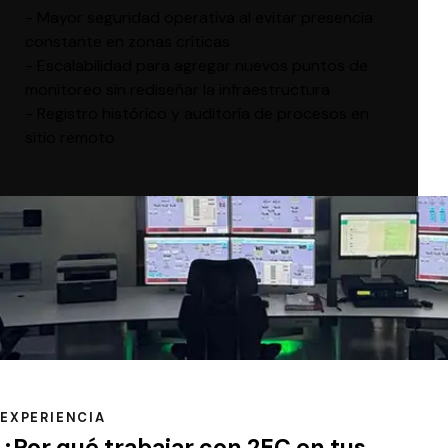
- Mayor seguridad operativa al evitar presencia
constante en zonas críticas
- Escalabilidad para agregar nuevos puntos de
monitoreo sin rediseñar la infraestructura
- Registro histórico y auditoría de procesos en
sitio remoto
EXPERIENCIA
¿Por qué trabajar con 2EC en tus