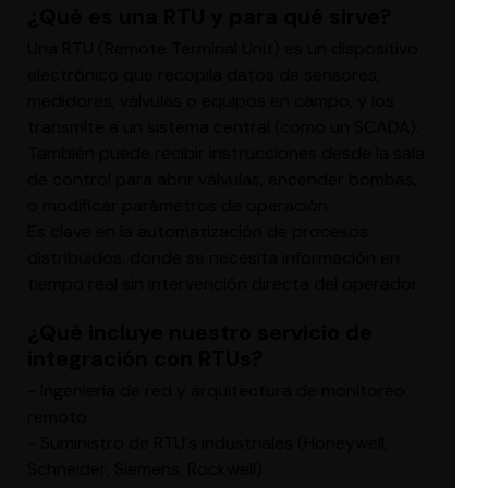
¿Qué es una RTU y para qué sirve?
Una RTU (Remote Terminal Unit) es un dispositivo
electrónico que recopila datos de sensores,
medidores, válvulas o equipos en campo, y los
transmite a un sistema central (como un SCADA).
También puede recibir instrucciones desde la sala
de control para abrir válvulas, encender bombas,
o modificar parámetros de operación.
Es clave en la automatización de procesos
distribuidos, donde se necesita información en
tiempo real sin intervención directa del operador.
¿Qué incluye nuestro servicio de
integración con RTUs?
- Ingeniería de red y arquitectura de monitoreo
remoto
- Suministro de RTU´s industriales (Honeywell,
Schneider, Siemens, Rockwell)